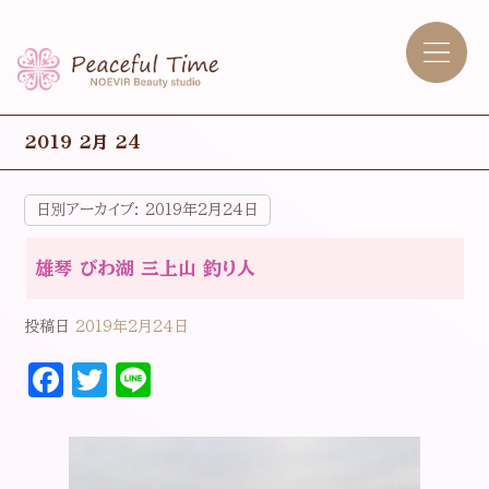
2019 2月 24
日別アーカイブ:
2019年2月24日
雄琴 びわ湖 三上山 釣り人
投稿日
2019年2月24日
F
T
Li
a
w
n
c
it
e
e
t