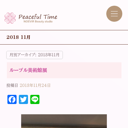
2018 11月
月別アーカイブ:
2018年11月
ルーブル美術館展
投稿日
2018年11月24日
F
T
Li
a
w
n
c
it
e
e
t