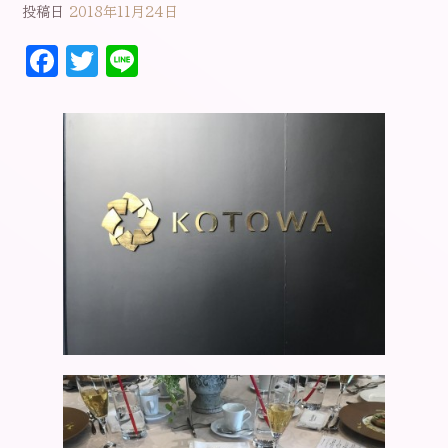
投稿日
2018年11月24日
F
T
Li
a
w
n
c
it
e
e
t
b
e
o
r
o
k