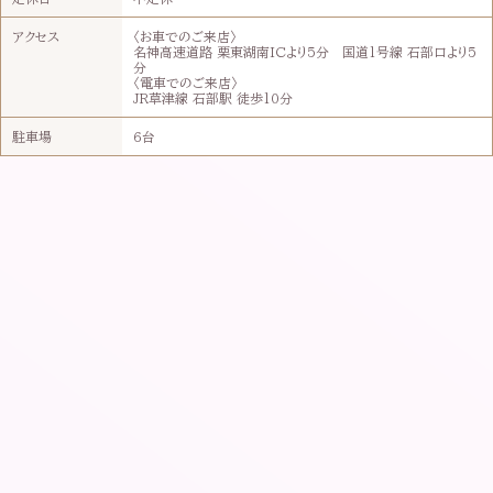
アクセス
〈お車でのご来店〉
名神高速道路 栗東湖南ICより5分 国道1号線 石部口より5
分
〈電車でのご来店〉
JR草津線 石部駅 徒歩10分
駐車場
6台