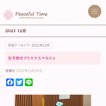
2021 12月
月別アーカイブ:
2021年12月
引き寄せクリスマスマルシェ
投稿日
2021年12月30日
F
T
Li
a
w
n
c
it
e
e
t