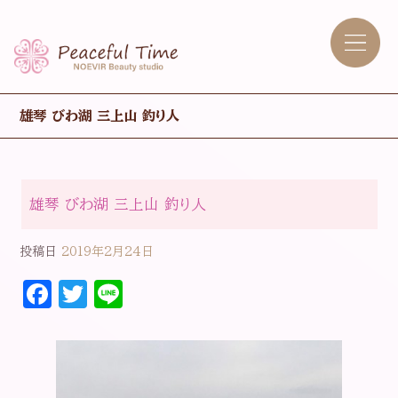
雄琴 びわ湖 三上山 釣り人
雄琴 びわ湖 三上山 釣り人
投稿日
2019年2月24日
F
T
Li
a
w
n
c
it
e
e
t