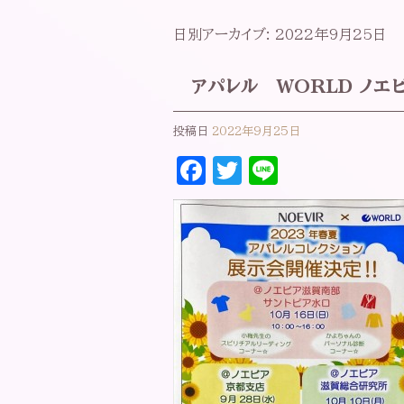
日別アーカイブ:
2022年9月25日
アパレル WORLD ノ
投稿日
2022年9月25日
F
T
Li
a
w
n
c
it
e
e
t
b
e
o
r
o
k