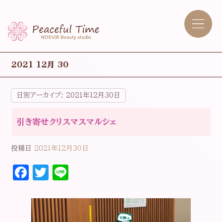
2021 12月 30
日別アーカイブ:
2021年12月30日
引き寄せクリスマスマルシェ
投稿日
2021年12月30日
F
T
Li
a
w
n
c
it
e
e
t