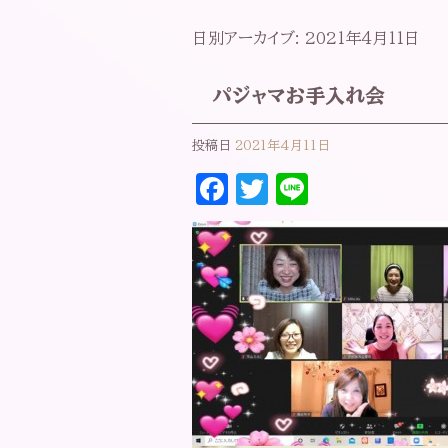
日別アーカイブ:
2021年4月11日
パジャマお手入れ会
投稿日
2021年4月11日
F
T
Li
a
w
n
c
it
e
e
t
b
e
o
r
o
k