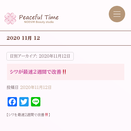
2020 11月 12
日別アーカイブ:
2020年11月12日
シワが最速2週間で改善
投稿日
2020年11月12日
F
T
Li
a
w
n
【シワを最速２週間で改善
】
c
it
e
e
t