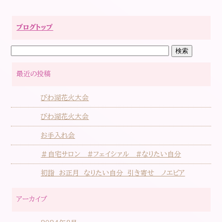
b
e
o
r
ブログトップ
o
k
最近の投稿
びわ湖花火大会
びわ湖花火大会
お手入れ会
＃自宅サロン #フェイシァル #なりたい自分
初詣 お正月 なりたい自分 引き寄せ ノエビア
アーカイブ