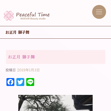
お正月 獅子舞
お正月 獅子舞
投稿日
2019年1月3日
F
T
Li
a
w
n
c
it
e
e
t